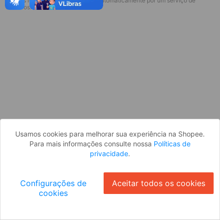
* Esses idiomas serão traduzidos automaticamente por um serviço de
Desculpe, algo deu errado. Faça login
terceiros.
e tente novamente, ou volte para a
página inicial.
Entrar
Voltar à Página Inicial
Usamos cookies para melhorar sua experiência na Shopee.
Para mais informações consulte nossa
Políticas de
privacidade
.
Configurações de
Aceitar todos os cookies
cookies
Ok
ID: 7418c712ee6-94b2-4555-8dcf-aca1ae98e2bf