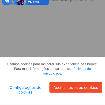
* Esses idiomas serão traduzidos automaticamente por um serviço de
Desculpe, algo deu errado. Faça login
terceiros.
e tente novamente, ou volte para a
página inicial.
Entrar
Voltar à Página Inicial
Usamos cookies para melhorar sua experiência na Shopee.
Para mais informações consulte nossa
Políticas de
privacidade
.
Configurações de
Aceitar todos os cookies
cookies
Ok
ID: 4609ef31848-f121-454b-a2da-ca5a0ad84893