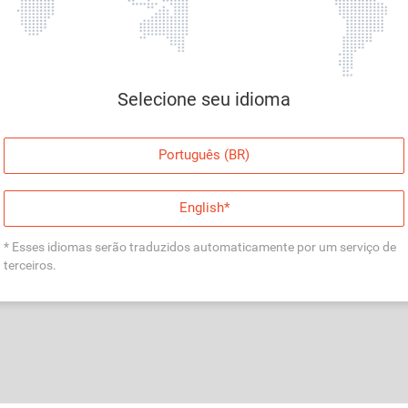
Página indisponível
Desculpe, algo deu errado. Faça login e tente
Selecione seu idioma
novamente, ou volte para a página inicial.
Entrar
Português (BR)
Voltar à Página Inicial
English*
* Esses idiomas serão traduzidos automaticamente por um serviço de
terceiros.