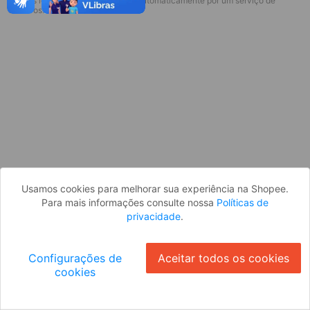
* Esses idiomas serão traduzidos automaticamente por um serviço de
Desculpe, algo deu errado. Faça login
terceiros.
e tente novamente, ou volte para a
página inicial.
Entrar
Voltar à Página Inicial
Usamos cookies para melhorar sua experiência na Shopee.
Para mais informações consulte nossa
Políticas de
privacidade
.
Configurações de
Aceitar todos os cookies
cookies
Ok
ID: 4514ae71248-7f71-4a6c-b0e7-1ea0f916017d