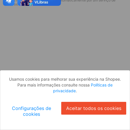
* Esses idiomas serão traduzidos automaticamente por um serviço de
Desculpe, algo deu errado. Faça login
terceiros.
e tente novamente, ou volte para a
página inicial.
Entrar
Voltar à Página Inicial
Usamos cookies para melhorar sua experiência na Shopee.
Para mais informações consulte nossa
Políticas de
privacidade
.
Configurações de
Aceitar todos os cookies
cookies
Ok
ID: 744578ae9b3-4f9a-4278-866d-f86d7480fd86