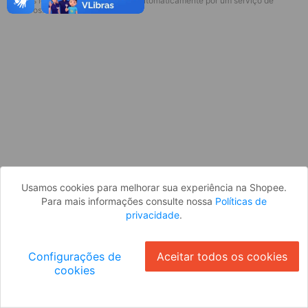
* Esses idiomas serão traduzidos automaticamente por um serviço de
Desculpe, algo deu errado. Faça login
terceiros.
e tente novamente, ou volte para a
página inicial.
Entrar
Voltar à Página Inicial
Usamos cookies para melhorar sua experiência na Shopee.
Para mais informações consulte nossa
Políticas de
privacidade
.
Configurações de
Aceitar todos os cookies
cookies
Ok
ID: 3401e7569ac-0412-456d-83d4-bb2ed4329575