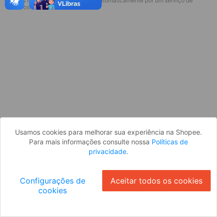
* Esses idiomas serão traduzidos automaticamente por um serviço de
Desculpe, algo deu errado. Faça login
terceiros.
e tente novamente, ou volte para a
página inicial.
Entrar
Voltar à Página Inicial
Usamos cookies para melhorar sua experiência na Shopee.
Para mais informações consulte nossa
Políticas de
privacidade
.
Configurações de
Aceitar todos os cookies
cookies
Ok
ID: 15773cbf8ea-9265-40ff-9ffa-8a2f474375ac