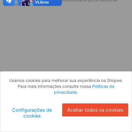
* Esses idiomas serão traduzidos automaticamente por um serviço de
Desculpe, algo deu errado. Faça login
terceiros.
e tente novamente, ou volte para a
página inicial.
Entrar
Voltar à Página Inicial
Usamos cookies para melhorar sua experiência na Shopee.
Para mais informações consulte nossa
Políticas de
privacidade
.
Configurações de
Aceitar todos os cookies
cookies
Ok
ID: 891c316c280-7cc8-4f6b-b7c8-2eedbf26fbdd