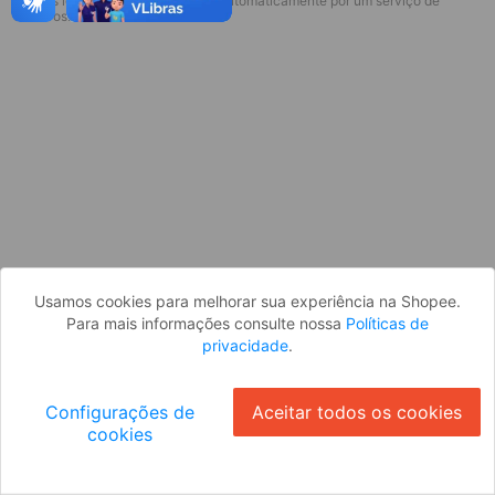
* Esses idiomas serão traduzidos automaticamente por um serviço de
Desculpe, algo deu errado. Faça login
terceiros.
e tente novamente, ou volte para a
página inicial.
Entrar
Voltar à Página Inicial
Usamos cookies para melhorar sua experiência na Shopee.
Para mais informações consulte nossa
Políticas de
privacidade
.
Configurações de
Aceitar todos os cookies
cookies
Ok
ID: 9504718a91f-b565-4f43-aa90-b48d0d99ac72