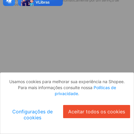
* Esses idiomas serão traduzidos automaticamente por um serviço de
Desculpe, algo deu errado. Faça login
terceiros.
e tente novamente, ou volte para a
página inicial.
Entrar
Voltar à Página Inicial
Usamos cookies para melhorar sua experiência na Shopee.
Para mais informações consulte nossa
Políticas de
privacidade
.
Configurações de
Aceitar todos os cookies
cookies
Ok
ID: 85985648909-74c7-497a-961e-10d455653e52