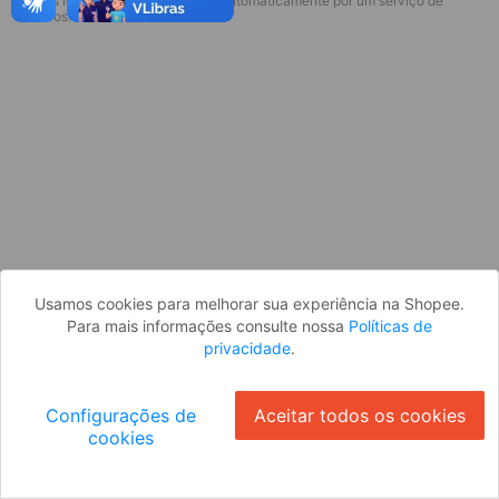
* Esses idiomas serão traduzidos automaticamente por um serviço de
Desculpe, algo deu errado. Faça login
terceiros.
e tente novamente, ou volte para a
página inicial.
Entrar
Voltar à Página Inicial
Usamos cookies para melhorar sua experiência na Shopee.
Para mais informações consulte nossa
Políticas de
privacidade
.
Configurações de
Aceitar todos os cookies
cookies
Ok
ID: 620ad255a43-e74e-49d3-942f-d01ad8756bdb