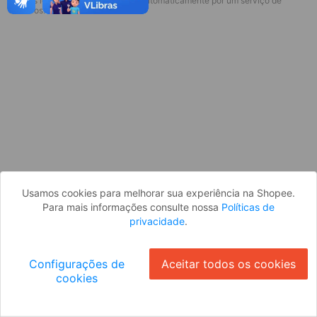
* Esses idiomas serão traduzidos automaticamente por um serviço de
Desculpe, algo deu errado. Faça login
terceiros.
e tente novamente, ou volte para a
página inicial.
Entrar
Voltar à Página Inicial
Usamos cookies para melhorar sua experiência na Shopee.
Para mais informações consulte nossa
Políticas de
privacidade
.
Configurações de
Aceitar todos os cookies
cookies
Ok
ID: 73897bceec3-9f55-430a-b3b9-c235cabc08d1