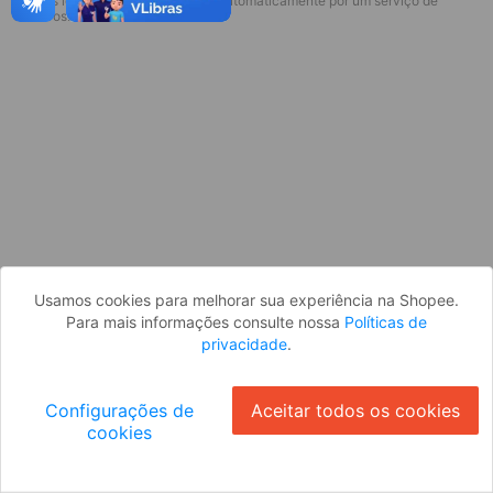
* Esses idiomas serão traduzidos automaticamente por um serviço de
Desculpe, algo deu errado. Faça login
terceiros.
e tente novamente, ou volte para a
página inicial.
Entrar
Voltar à Página Inicial
Usamos cookies para melhorar sua experiência na Shopee.
Para mais informações consulte nossa
Políticas de
privacidade
.
Configurações de
Aceitar todos os cookies
cookies
Ok
ID: 2828d9c9e93-3a8b-4521-9594-2cbae3b0e6a1