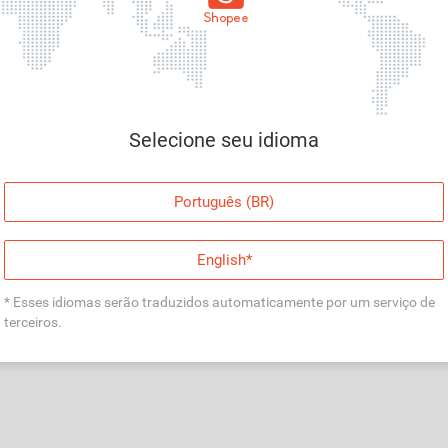
Página indisponível
Desculpe, algo deu errado. Faça login e tente
Selecione seu idioma
novamente, ou volte para a página inicial.
Entrar
Português (BR)
Voltar à Página Inicial
English*
* Esses idiomas serão traduzidos automaticamente por um serviço de
terceiros.