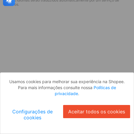
* Esses idiomas serão traduzidos automaticamente por um serviço de
Desculpe, algo deu errado. Faça login
terceiros.
e tente novamente, ou volte para a
página inicial.
Entrar
Voltar à Página Inicial
Usamos cookies para melhorar sua experiência na Shopee.
Para mais informações consulte nossa
Políticas de
privacidade
.
Configurações de
Aceitar todos os cookies
cookies
Ok
ID: 829430d858a-f674-44bb-9f96-827f0ebc76ab