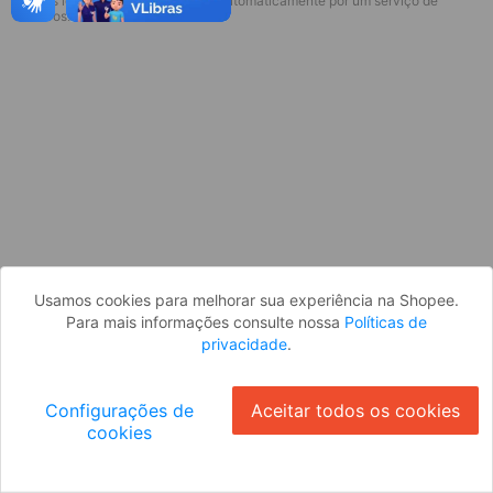
* Esses idiomas serão traduzidos automaticamente por um serviço de
Desculpe, algo deu errado. Faça login
terceiros.
e tente novamente, ou volte para a
página inicial.
Entrar
Voltar à Página Inicial
Usamos cookies para melhorar sua experiência na Shopee.
Para mais informações consulte nossa
Políticas de
privacidade
.
Configurações de
Aceitar todos os cookies
cookies
Ok
ID: 508f8b0ed57-7828-4b10-ac64-3cc9276d93b5