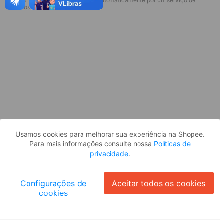
* Esses idiomas serão traduzidos automaticamente por um serviço de
Desculpe, algo deu errado. Faça login
terceiros.
e tente novamente, ou volte para a
página inicial.
Entrar
Voltar à Página Inicial
Usamos cookies para melhorar sua experiência na Shopee.
Para mais informações consulte nossa
Políticas de
privacidade
.
Configurações de
Aceitar todos os cookies
cookies
Ok
ID: 252e62e8e03-68af-4470-83b6-64addcfe6a89