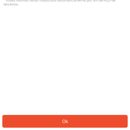
* Esses idiomas serão traduzidos automaticamente por um serviço de
Desculpe, algo deu errado. Faça login
terceiros.
e tente novamente, ou volte para a
página inicial.
Entrar
Voltar à Página Inicial
Ok
ID: 5326270fddd-f09f-4594-90f3-822fa7fb807e