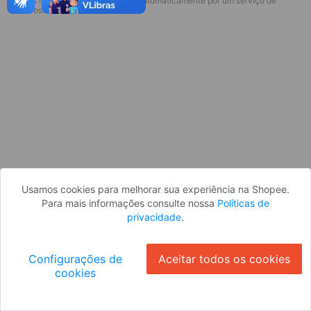
* Esses idiomas serão traduzidos automaticamente por um serviço de
Desculpe, algo deu errado. Faça login
terceiros.
e tente novamente, ou volte para a
página inicial.
Entrar
Voltar à Página Inicial
Usamos cookies para melhorar sua experiência na Shopee.
Para mais informações consulte nossa
Políticas de
privacidade
.
Configurações de
Aceitar todos os cookies
cookies
Ok
ID: 15654fc105f-b0a8-47d5-b30c-751f343aa465