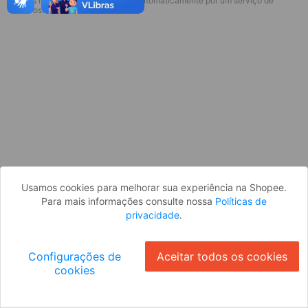
* Esses idiomas serão traduzidos automaticamente por um serviço de
Desculpe, algo deu errado. Faça login
terceiros.
e tente novamente, ou volte para a
página inicial.
Entrar
Voltar à Página Inicial
Usamos cookies para melhorar sua experiência na Shopee.
Para mais informações consulte nossa
Políticas de
privacidade
.
Configurações de
Aceitar todos os cookies
cookies
Ok
ID: 891f7f2d7d7-512f-4c0f-b6d5-bd64eff759f9