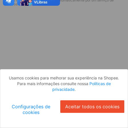
* Esses idiomas serão traduzidos automaticamente por um serviço de
Desculpe, algo deu errado. Faça login
terceiros.
e tente novamente, ou volte para a
página inicial.
Entrar
Voltar à Página Inicial
Usamos cookies para melhorar sua experiência na Shopee.
Para mais informações consulte nossa
Políticas de
privacidade
.
Configurações de
Aceitar todos os cookies
cookies
Ok
ID: 864fa59bb98-1ab7-4650-b017-3d72be9fac16