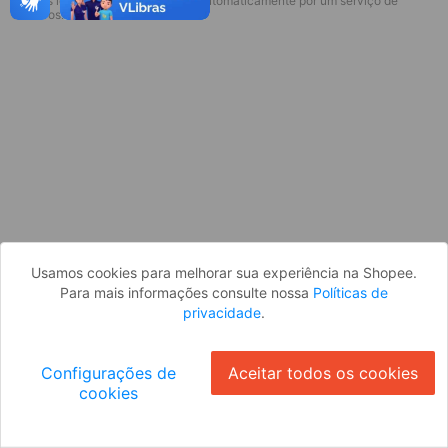
* Esses idiomas serão traduzidos automaticamente por um serviço de
Desculpe, algo deu errado. Faça login
terceiros.
e tente novamente, ou volte para a
página inicial.
Entrar
Voltar à Página Inicial
Usamos cookies para melhorar sua experiência na Shopee.
Para mais informações consulte nossa
Políticas de
privacidade
.
Configurações de
Aceitar todos os cookies
cookies
Ok
ID: 83441e35207-2505-4cca-9e27-635b4949f0e5