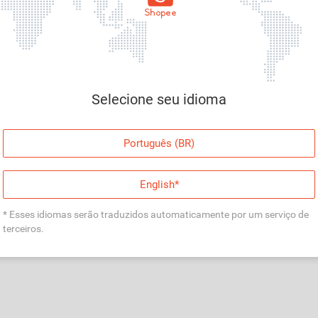
Página indisponível
Desculpe, algo deu errado. Faça login e tente
Selecione seu idioma
novamente, ou volte para a página inicial.
Entrar
Português (BR)
Voltar à Página Inicial
English*
* Esses idiomas serão traduzidos automaticamente por um serviço de
terceiros.