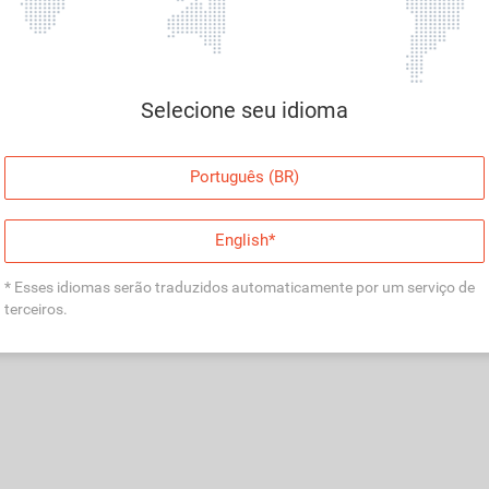
Página indisponível
Desculpe, algo deu errado. Faça login e tente
Selecione seu idioma
novamente, ou volte para a página inicial.
Entrar
Português (BR)
Voltar à Página Inicial
English*
* Esses idiomas serão traduzidos automaticamente por um serviço de
terceiros.