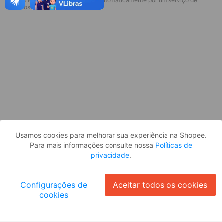
* Esses idiomas serão traduzidos automaticamente por um serviço de
Desculpe, algo deu errado. Faça login
terceiros.
e tente novamente, ou volte para a
página inicial.
Entrar
Voltar à Página Inicial
Usamos cookies para melhorar sua experiência na Shopee.
Para mais informações consulte nossa
Políticas de
privacidade
.
Configurações de
Aceitar todos os cookies
cookies
Ok
ID: 421f1731cdb-280d-4ab6-9b71-1e086dc4eb0a