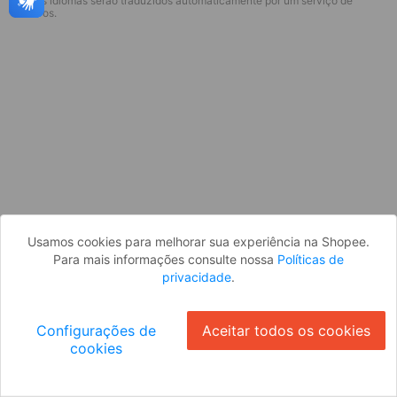
* Esses idiomas serão traduzidos automaticamente por um serviço de
Desculpe, algo deu errado. Faça login
terceiros.
e tente novamente, ou volte para a
página inicial.
Entrar
Voltar à Página Inicial
Usamos cookies para melhorar sua experiência na Shopee.
Para mais informações consulte nossa
Políticas de
privacidade
.
Configurações de
Aceitar todos os cookies
cookies
Ok
ID: 955c97dac42-069f-42e9-9024-87f8bc1f4cae