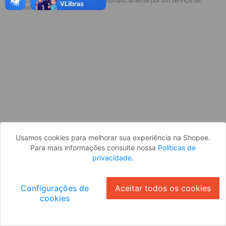
* Esses idiomas serão traduzidos automaticamente por um serviço de
Desculpe, algo deu errado. Faça login
terceiros.
e tente novamente, ou volte para a
página inicial.
Entrar
Voltar à Página Inicial
Usamos cookies para melhorar sua experiência na Shopee.
Para mais informações consulte nossa
Políticas de
privacidade
.
Configurações de
Aceitar todos os cookies
cookies
Ok
ID: 780563c07f9-31f1-4d46-92c3-093f9c4a2ede