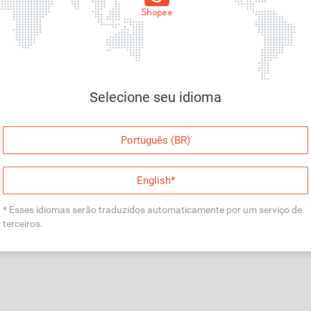
Página indisponível
Desculpe, algo deu errado. Faça login e tente
Selecione seu idioma
novamente, ou volte para a página inicial.
Entrar
Português (BR)
Voltar à Página Inicial
English*
* Esses idiomas serão traduzidos automaticamente por um serviço de
terceiros.