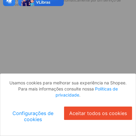
* Esses idiomas serão traduzidos automaticamente por um serviço de
Desculpe, algo deu errado. Faça login
terceiros.
e tente novamente, ou volte para a
página inicial.
Entrar
Voltar à Página Inicial
Usamos cookies para melhorar sua experiência na Shopee.
Para mais informações consulte nossa
Políticas de
privacidade
.
Configurações de
Aceitar todos os cookies
cookies
Ok
ID: 4574a0cd9d-a59c-4b2f-84fe-32c8b98a13ad