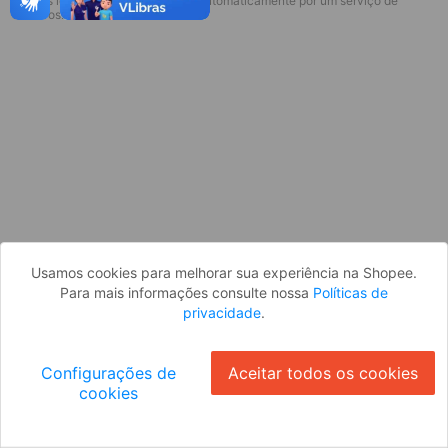
* Esses idiomas serão traduzidos automaticamente por um serviço de
Desculpe, algo deu errado. Faça login
terceiros.
e tente novamente, ou volte para a
página inicial.
Entrar
Voltar à Página Inicial
Usamos cookies para melhorar sua experiência na Shopee.
Para mais informações consulte nossa
Políticas de
privacidade
.
Configurações de
Aceitar todos os cookies
cookies
Ok
ID: 820178b3085-c37e-4ddc-9b01-8e7a440ed8d2