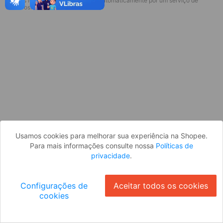
* Esses idiomas serão traduzidos automaticamente por um serviço de
Desculpe, algo deu errado. Faça login
terceiros.
e tente novamente, ou volte para a
página inicial.
Entrar
Voltar à Página Inicial
Usamos cookies para melhorar sua experiência na Shopee.
Para mais informações consulte nossa
Políticas de
privacidade
.
Configurações de
Aceitar todos os cookies
cookies
Ok
ID: 517c803b0c2-f3f8-427b-9109-5efaaaab7f0e