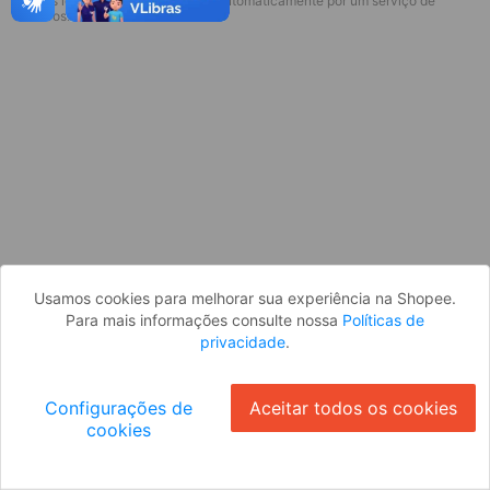
* Esses idiomas serão traduzidos automaticamente por um serviço de
Desculpe, algo deu errado. Faça login
terceiros.
e tente novamente, ou volte para a
página inicial.
Entrar
Voltar à Página Inicial
Usamos cookies para melhorar sua experiência na Shopee.
Para mais informações consulte nossa
Políticas de
privacidade
.
Configurações de
Aceitar todos os cookies
cookies
Ok
ID: 5976d850ec-1d15-4149-9e77-2c48cfc90cd2