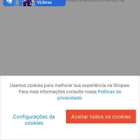
* Esses idiomas serão traduzidos automaticamente por um serviço de
Desculpe, algo deu errado. Faça login
terceiros.
e tente novamente, ou volte para a
página inicial.
Entrar
Voltar à Página Inicial
Usamos cookies para melhorar sua experiência na Shopee.
Para mais informações consulte nossa
Políticas de
privacidade
.
Configurações de
Aceitar todos os cookies
cookies
Ok
ID: 6644db65df0-f56d-40e5-b896-7527c37f4d7e