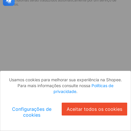
* Esses idiomas serão traduzidos automaticamente por um serviço de
Desculpe, algo deu errado. Faça login
terceiros.
e tente novamente, ou volte para a
página inicial.
Entrar
Voltar à Página Inicial
Usamos cookies para melhorar sua experiência na Shopee.
Para mais informações consulte nossa
Políticas de
privacidade
.
Configurações de
Aceitar todos os cookies
cookies
Ok
ID: 1684d587b96-5dea-4580-9b3f-5c163fcdf2b3