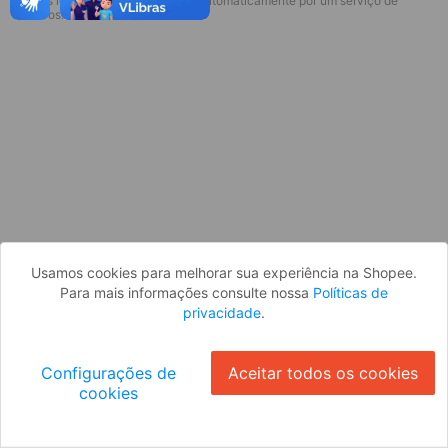
* Esses idiomas serão traduzidos automaticamente por um serviço de
Desculpe, algo deu errado. Faça login
terceiros.
e tente novamente, ou volte para a
página inicial.
Entrar
Voltar à Página Inicial
Usamos cookies para melhorar sua experiência na Shopee.
Para mais informações consulte nossa
Políticas de
privacidade
.
Configurações de
Aceitar todos os cookies
cookies
Ok
ID: 804bf45d7ee-d173-4abb-973c-6d60dc58645f