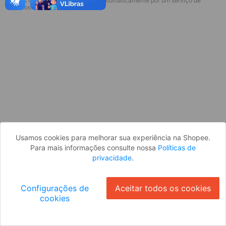
* Esses idiomas serão traduzidos automaticamente por um serviço de
Desculpe, algo deu errado. Faça login
terceiros.
e tente novamente, ou volte para a
página inicial.
Entrar
Voltar à Página Inicial
Usamos cookies para melhorar sua experiência na Shopee.
Para mais informações consulte nossa
Políticas de
privacidade
.
Configurações de
Aceitar todos os cookies
cookies
Ok
ID: 945e5dea077-509f-4fbc-b94e-94efb6bbc7bd