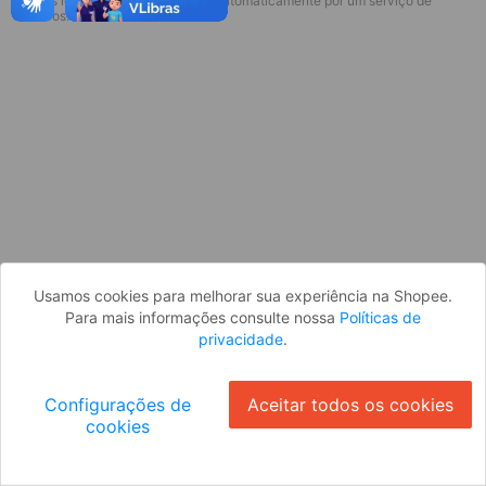
* Esses idiomas serão traduzidos automaticamente por um serviço de
Desculpe, algo deu errado. Faça login
terceiros.
e tente novamente, ou volte para a
página inicial.
Entrar
Voltar à Página Inicial
Usamos cookies para melhorar sua experiência na Shopee.
Para mais informações consulte nossa
Políticas de
privacidade
.
Configurações de
Aceitar todos os cookies
cookies
Ok
ID: 1589e75e58a-5f55-46ac-9373-a3f71f6d4693