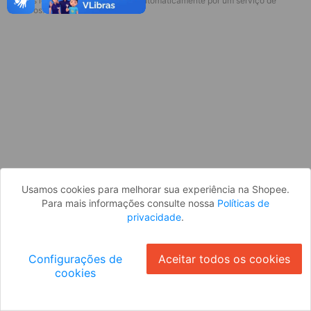
* Esses idiomas serão traduzidos automaticamente por um serviço de
Desculpe, algo deu errado. Faça login
terceiros.
e tente novamente, ou volte para a
página inicial.
Entrar
Voltar à Página Inicial
Usamos cookies para melhorar sua experiência na Shopee.
Para mais informações consulte nossa
Políticas de
privacidade
.
Configurações de
Aceitar todos os cookies
cookies
Ok
ID: 66540d3d51e-dda3-439d-a28e-3475757ca07e