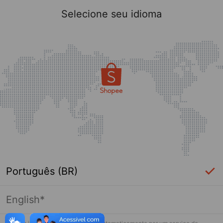
Selecione seu idioma
Português (BR)
English*
Essa loja falhou ao carregar. Por favor
toque de novo e tente novamente.