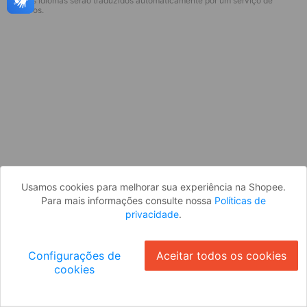
* Esses idiomas serão traduzidos automaticamente por um serviço de
Desculpe, algo deu errado. Faça login
terceiros.
e tente novamente, ou volte para a
página inicial.
Entrar
Voltar à Página Inicial
Usamos cookies para melhorar sua experiência na Shopee.
Para mais informações consulte nossa
Políticas de
privacidade
.
Configurações de
Aceitar todos os cookies
cookies
Ok
ID: 2110afe08c7-4b47-4f16-b0d6-eaade33984aa