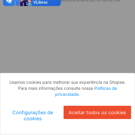
* Esses idiomas serão traduzidos automaticamente por um serviço de
Desculpe, algo deu errado. Faça login
terceiros.
e tente novamente, ou volte para a
página inicial.
Entrar
Voltar à Página Inicial
Usamos cookies para melhorar sua experiência na Shopee.
Para mais informações consulte nossa
Políticas de
privacidade
.
Configurações de
Aceitar todos os cookies
cookies
Ok
ID: 6673b2ab892-b8b4-4281-b1fd-3a2de113ca99