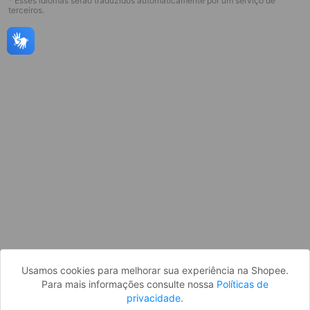
* Esses idiomas serão traduzidos automaticamente por um serviço de
terceiros.
Página indisponível
Desculpe, algo deu errado. Faça login
e tente novamente, ou volte para a
página inicial.
Entrar
Voltar à Página Inicial
Usamos cookies para melhorar sua experiência na Shopee.
Para mais informações consulte nossa
Políticas de
privacidade
.