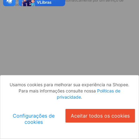
* Esses idiomas serão traduzidos automaticamente por um serviço de
Desculpe, algo deu errado. Faça login
terceiros.
e tente novamente, ou volte para a
página inicial.
Entrar
Voltar à Página Inicial
Usamos cookies para melhorar sua experiência na Shopee.
Para mais informações consulte nossa
Políticas de
privacidade
.
Configurações de
Aceitar todos os cookies
cookies
Ok
ID: 21614586bab-7e2e-4d5a-bb07-4046b012609d