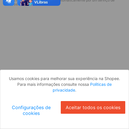
* Esses idiomas serão traduzidos automaticamente por um serviço de
Desculpe, algo deu errado. Faça login
terceiros.
e tente novamente, ou volte para a
página inicial.
Entrar
Voltar à Página Inicial
Usamos cookies para melhorar sua experiência na Shopee.
Para mais informações consulte nossa
Políticas de
privacidade
.
Configurações de
Aceitar todos os cookies
cookies
Ok
ID: 4524c375773-a925-439a-a16e-408f0979bfa1