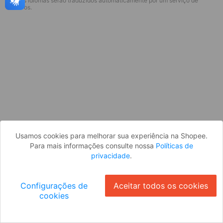
* Esses idiomas serão traduzidos automaticamente por um serviço de
Desculpe, algo deu errado. Faça login
terceiros.
e tente novamente, ou volte para a
página inicial.
Entrar
Voltar à Página Inicial
Usamos cookies para melhorar sua experiência na Shopee.
Para mais informações consulte nossa
Políticas de
privacidade
.
Configurações de
Aceitar todos os cookies
cookies
Ok
ID: 878d3d27b7c-f8b8-41ca-90f6-5700160bb1a5