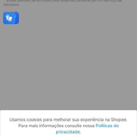
* Esses idiomas serão traduzidos automaticamente por um serviço de
terceiros.
Página indisponível
Desculpe, algo deu errado. Faça login
e tente novamente, ou volte para a
página inicial.
Entrar
Voltar à Página Inicial
Usamos cookies para melhorar sua experiência na Shopee.
Para mais informações consulte nossa
Políticas de
privacidade
.