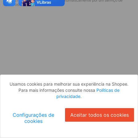
* Esses idiomas serão traduzidos automaticamente por um serviço de
Desculpe, algo deu errado. Faça login
terceiros.
e tente novamente, ou volte para a
página inicial.
Entrar
Voltar à Página Inicial
Usamos cookies para melhorar sua experiência na Shopee.
Para mais informações consulte nossa
Políticas de
privacidade
.
Configurações de
Aceitar todos os cookies
cookies
Ok
ID: 291848aae77-1ef1-436d-a9b3-f8ce7261fc6d