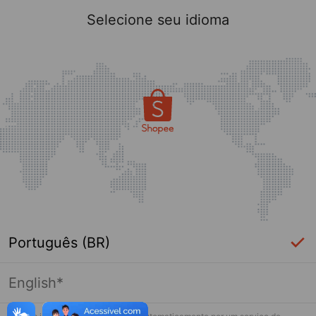
Selecione seu idioma
Português (BR)
English*
Essa loja falhou ao carregar. Por favor
toque de novo e tente novamente.