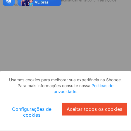
* Esses idiomas serão traduzidos automaticamente por um serviço de
Desculpe, algo deu errado. Faça login
terceiros.
e tente novamente, ou volte para a
página inicial.
Entrar
Voltar à Página Inicial
Usamos cookies para melhorar sua experiência na Shopee.
Para mais informações consulte nossa
Políticas de
privacidade
.
Configurações de
Aceitar todos os cookies
cookies
Ok
ID: 7539f9cb3c8-d93e-426c-97b8-410beae45d2f