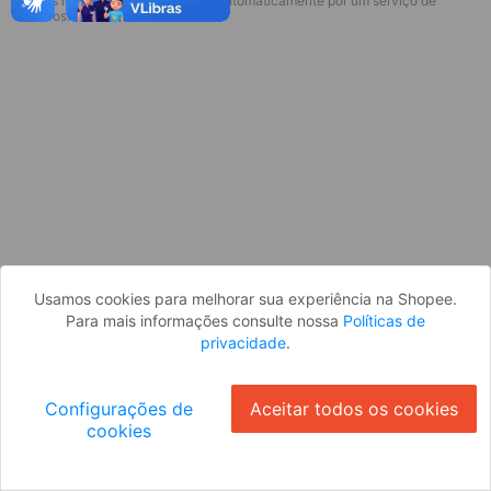
* Esses idiomas serão traduzidos automaticamente por um serviço de
Desculpe, algo deu errado. Faça login
terceiros.
e tente novamente, ou volte para a
página inicial.
Entrar
Voltar à Página Inicial
Usamos cookies para melhorar sua experiência na Shopee.
Para mais informações consulte nossa
Políticas de
privacidade
.
Configurações de
Aceitar todos os cookies
cookies
Ok
ID: 47760b51e74-c6cb-4b58-a0b5-8f9a91e9e18c